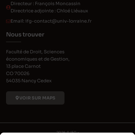
Directeur : François Moncassin
Directrice adjointe : Chloé Liévaux
Email:
ifg-contact@univ-lorraine.fr
Nous trouver
Faculté de Droit, Sciences
économiques et de Gestion,
13 place Carnot
CO 70026
54035 Nancy Cedex
VOIR SUR MAPS
2026 © IFG •