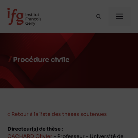
Aller
au
Me
contenu
Procédure civile
« Retour à la liste des thèses soutenues
Directeur(s) de thèse :
CACHARD Olivier
- Professeur - Université de