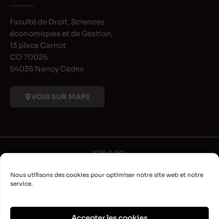
Faculté de Droit, Sciences
économiques et de Gestion,
13 place Carnot
CO 70026
54035 Nancy Cedex
VOIR SUR MAPS
2026 © IFG •
Université de Lorraine
Nous utilisons des cookies pour optimiser notre site web et notre
•
service.
Déclaration d'accessibilité
•
Aide à la navigation
Accepter les cookies