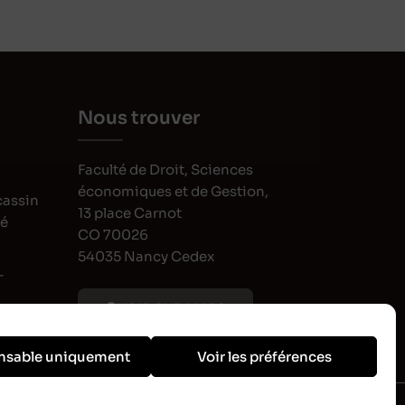
Nous trouver
Faculté de Droit, Sciences
économiques et de Gestion,
cassin
13 place Carnot
oé
CO 70026
54035 Nancy Cedex
-
VOIR SUR MAPS
nsable uniquement
Voir les préférences