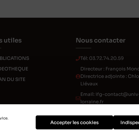
s utiles
Nous contacter
BLICATIONS
Tél:
03.72.74.20.59
DEOTHEQUE
Directeur : François Mon
Directrice adjointe : Chl
AN DU SITE
Liévaux
Email:
ifg-contact@univ
lorraine.fr
vice.
Accepter les cookies
Indispe