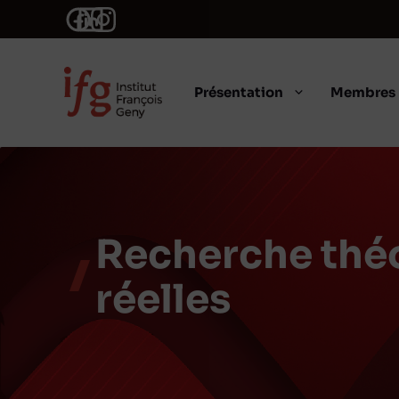
Aller
au
contenu
Présentation
Membres
Recherche théor
réelles