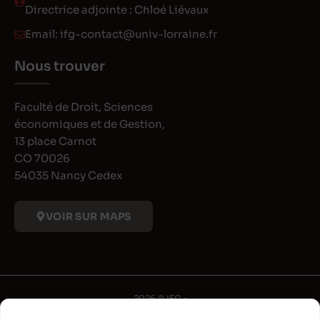
Directrice adjointe : Chloé Liévaux
Email:
ifg-contact@univ-lorraine.fr
Nous trouver
Faculté de Droit, Sciences
économiques et de Gestion,
13 place Carnot
CO 70026
54035 Nancy Cedex
VOIR SUR MAPS
2026 © IFG •
Université de Lorraine