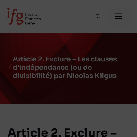
Aller
au
Me
contenu
Article 2. Exclure – Les clauses
d'indépendance (ou de
divisibilité) par Nicolas Kilgus
Article 2. Exclure –