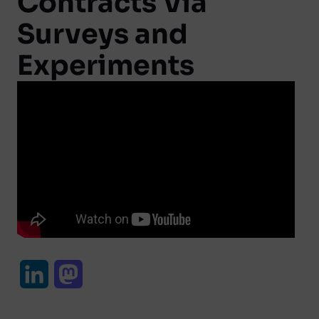
Contracts Via
Surveys and
Experiments
L
M
i
a