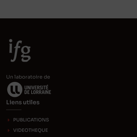
n
s
k
t
e
o
d
d
I
o
n
n
Un laboratoire de
Liens utiles
PUBLICATIONS
VIDEOTHEQUE