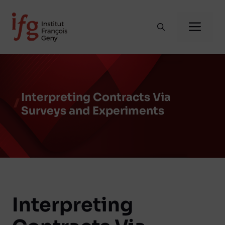
Aller
au
Me
contenu
Interpreting Contracts Via
Surveys and Experiments
Interpreting