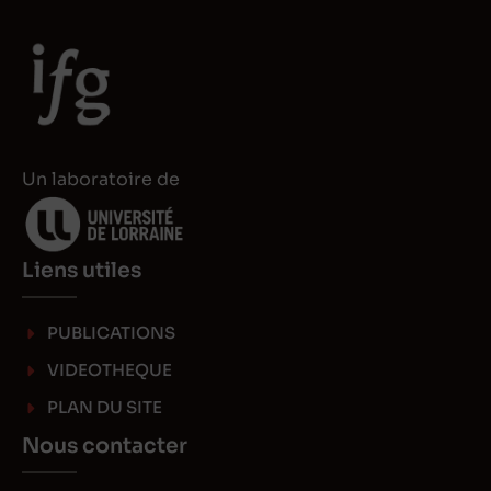
e
o
d
d
I
o
n
n
Un laboratoire de
Liens utiles
PUBLICATIONS
VIDEOTHEQUE
PLAN DU SITE
Nous contacter