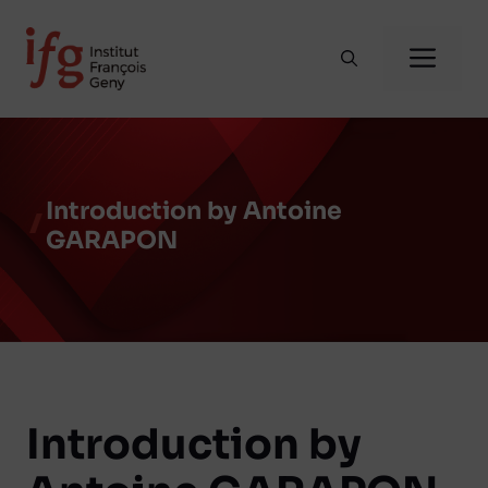
Aller
au
Me
contenu
Introduction by Antoine
GARAPON
Introduction by