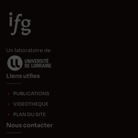
e
o
d
d
I
o
n
n
Un laboratoire de
Liens utiles
PUBLICATIONS
VIDEOTHEQUE
PLAN DU SITE
Nous contacter