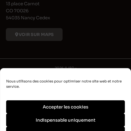
13 place Carnot
CO 70026
54035 Nancy Cedex
VOIR SUR MAPS
2026 © IFG •
Université de Lorraine
Nous utilisons des cookies pour optimiser notre site web et notre
•
service.
Déclaration d'accessibilité
•
Aide à la navigation
Accepter les cookies
•
Plan du site
Indispensable uniquement
•