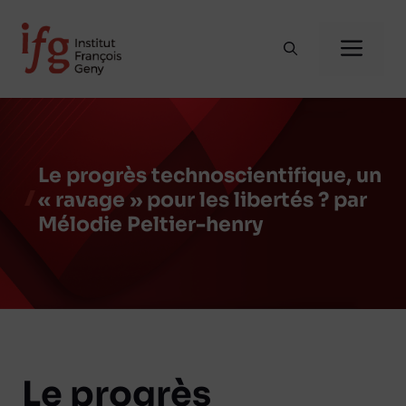
Aller
au
Me
contenu
Le progrès technoscientifique, un
« ravage » pour les libertés ? par
Mélodie Peltier-henry
Le progrès