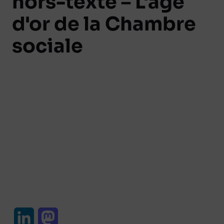
hors-texte – L'âge
d'or de la Chambre
sociale
L
M