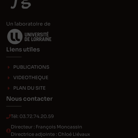
I
o
n
n
Un laboratoire de
Liens utiles
PUBLICATIONS
VIDEOTHEQUE
PLAN DU SITE
Nous contacter
Tél:
03.72.74.20.59
Directeur : François Moncassin
Directrice adjointe : Chloé Liévaux