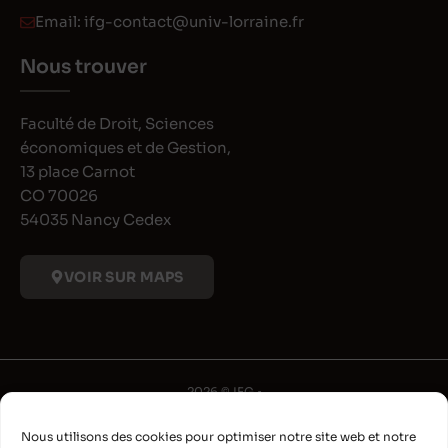
Email:
ifg-contact@univ-lorraine.fr
Nous trouver
Faculté de Droit, Sciences
économiques et de Gestion,
13 place Carnot
CO 70026
54035 Nancy Cedex
VOIR SUR MAPS
2026 © IFG •
Université de Lorraine
Nous utilisons des cookies pour optimiser notre site web et notre
•