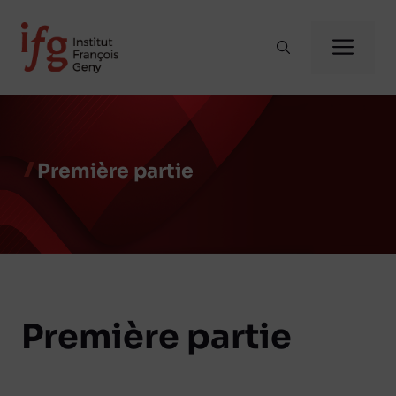
Aller
au
Me
contenu
Première partie
Première partie