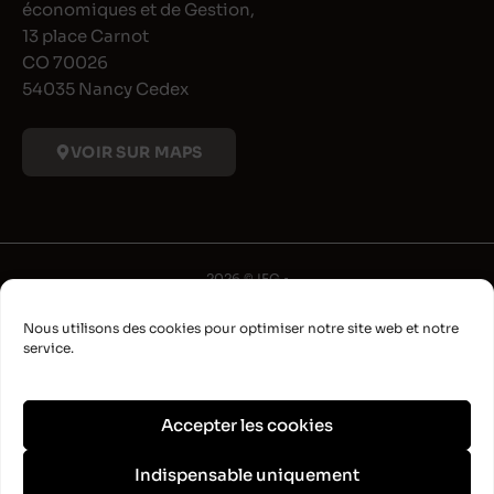
économiques et de Gestion,
13 place Carnot
CO 70026
54035 Nancy Cedex
VOIR SUR MAPS
2026 © IFG •
Université de Lorraine
Nous utilisons des cookies pour optimiser notre site web et notre
•
service.
Déclaration d'accessibilité
•
Aide à la navigation
Accepter les cookies
•
Plan du site
Indispensable uniquement
•