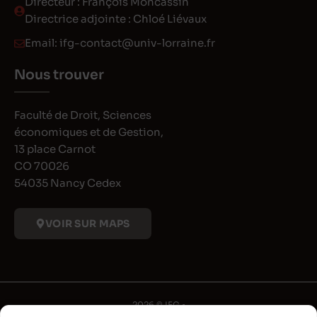
Directeur : François Moncassin
Directrice adjointe : Chloé Liévaux
Email:
ifg-contact@univ-lorraine.fr
Nous trouver
Faculté de Droit, Sciences
économiques et de Gestion,
13 place Carnot
CO 70026
54035 Nancy Cedex
VOIR SUR MAPS
2026 © IFG •