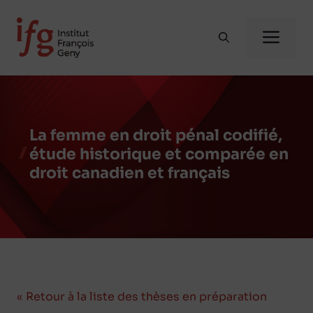
Aller
au
Me
contenu
La femme en droit pénal codifié,
étude historique et comparée en
droit canadien et français
« Retour à la liste des thèses en préparation