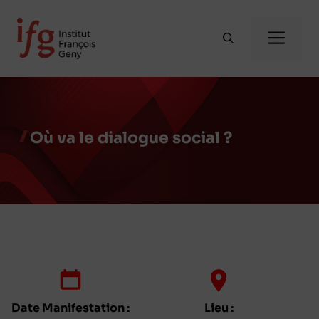
Aller
au
Me
contenu
Où va le dialogue social ?
Date Manifestation :
Lieu :