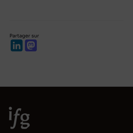
Partager sur
L
M
i
a
n
s
k
t
e
o
d
d
I
o
n
n