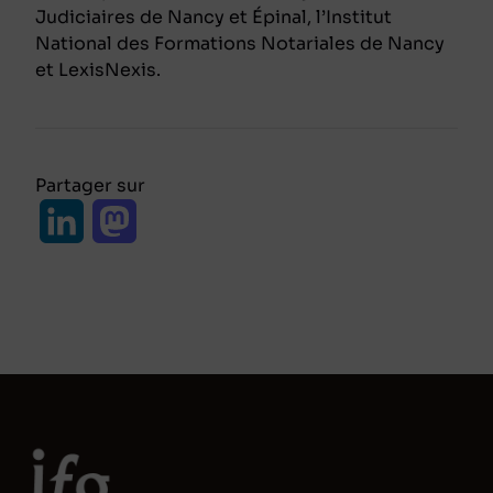
Judiciaires de Nancy et Épinal, l’Institut
National des Formations Notariales de Nancy
et LexisNexis.
Partager sur
L
M
i
a
n
s
k
t
e
o
d
d
I
o