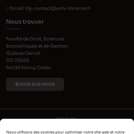
Email:
ifg-contact@univ-lorraine.fr
Nous trouver
Faculté de Droit, Sciences
économiques et de Gestion,
13 place Carnot
CO 70026
54035 Nancy Cedex
VOIR SUR MAPS
2026 © IFG •
Université de Lorraine
Nous utilisons des cookies pour optimiser notre site web et notre
•