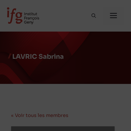
Aller
au
Me
contenu
LAVRIC Sabrina
« Voir tous les membres