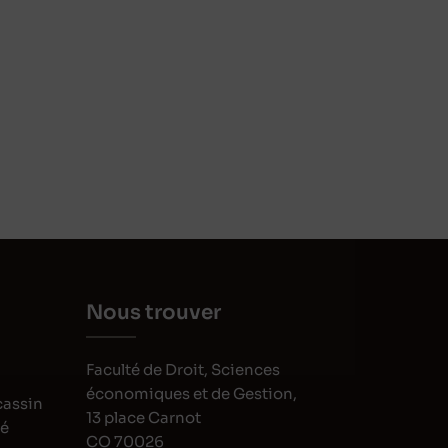
Nous trouver
Faculté de Droit, Sciences
économiques et de Gestion,
cassin
13 place Carnot
oé
CO 70026