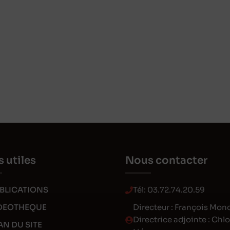
s utiles
Nous contacter
BLICATIONS
Tél:
03.72.74.20.59
DEOTHEQUE
Directeur : François Mon
Directrice adjointe : Chl
AN DU SITE