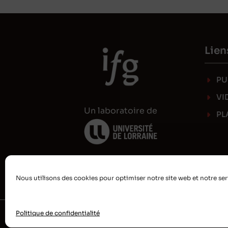
Lien
PU
VI
Un laboratoire de
PL
Nous utilisons des cookies pour optimiser notre site web et notre ser
Politique de confidentialité
2026 © IFG •
Université de Lorraine
•
Dé