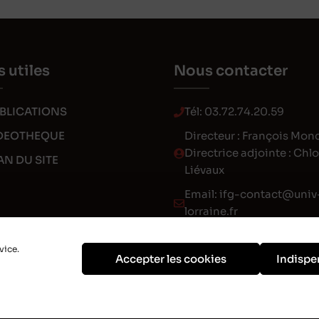
s utiles
Nous contacter
BLICATIONS
Tél:
03.72.74.20.59
DEOTHEQUE
Directeur : François Mon
Directrice adjointe : Chl
AN DU SITE
Liévaux
Email:
ifg-contact@univ
lorraine.fr
vice.
Accepter les cookies
Indispe
claration d'accessibilité
•
Aide à la navigation
•
Plan du site
•
Mentions léga