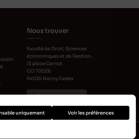
Nous trouver
Faculté de Droit, Sciences
économiques et de Gestion,
cassin
13 place Carnot
oé
CO 70026
54035 Nancy Cedex
-
VOIR SUR MAPS
nsable uniquement
Voir les préférences
les
•
Politiques de confidentialité