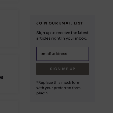
JOIN OUR EMAIL LIST
Sign up to receive the latest
articles right in your inbox.
email address
SIGN ME UP
ce
*Replace this mock form
with your preferred form
plugin