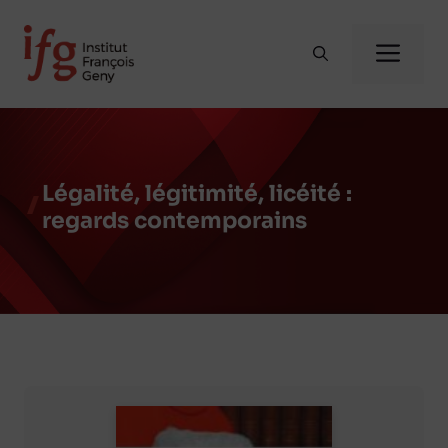
Aller
au
Me
contenu
Légalité, légitimité, licéité :
regards contemporains