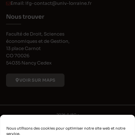
Email:
ifg-contact@univ-lorraine.fr
Nous trouver
Faculté de Droit, Sciences
économiques et de Gestion,
13 place Carnot
CO 70026
54035 Nancy Cedex
VOIR SUR MAPS
2026 © IFG •
Université de Lorraine
Nous utilisons des cookies pour optimiser notre site web et notre
•
service.