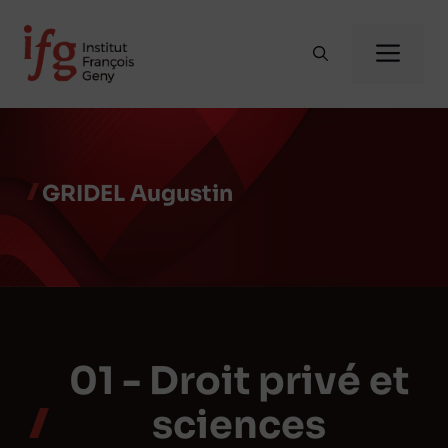
Aller
au
Me
contenu
GRIDEL Augustin
01 - Droit privé et
sciences