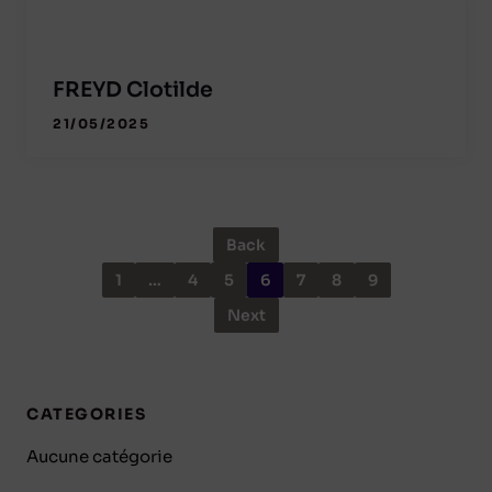
FREYD Clotilde
21/05/2025
Back
1
…
4
5
6
7
8
9
Next
CATEGORIES
Aucune catégorie