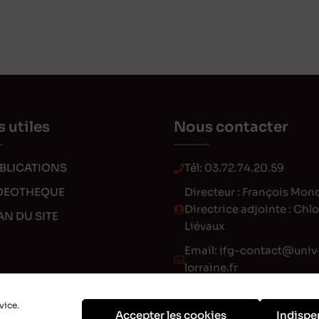
s utiles
Nous contacter
BLICATIONS
Tél:
03.72.74.20.59
DEOTHEQUE
Directeur : François Mon
Directrice adjointe : Chl
AN DU SITE
Liévaux
Email:
ifg-contact@univ
lorraine.fr
vice.
Accepter les cookies
Indispe