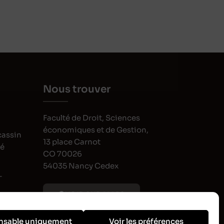
Nous trouver
Faculté de Droit, Sciences
économiques et de Gestion,
cassin
13 place Carnot
oé
CO 70026
54035 Nancy Cedex
-
VOIR SUR MAPS
nsable uniquement
Voir les préférences