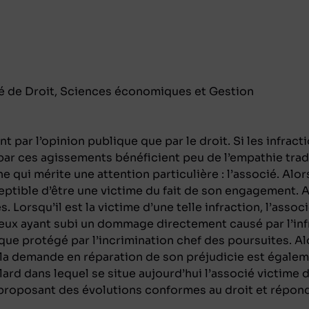
lté de Droit, Sciences économiques et Gestion
t par l’opinion publique que par le droit. Si les infrac
 par ces agissements bénéficient peu de l’empathie tra
ne qui mérite une attention particulière : l’associé. Al
eptible d’être une victime du fait de son engagement. Ac
. Lorsqu’il est la victime d’une telle infraction, l’assoc
eux ayant subi un dommage directement causé par l’infr
ique protégé par l’incrimination chef des poursuites. Alo
de la demande en réparation de son préjudicie est égal
llard dans lequel se situe aujourd’hui l’associé victime 
n proposant des évolutions conformes au droit et réponda