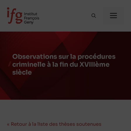
Aller
au
Me
contenu
Observations sur la procédures
criminelle à la fin du XVIIIème
siècle
« Retour à la liste des thèses soutenues