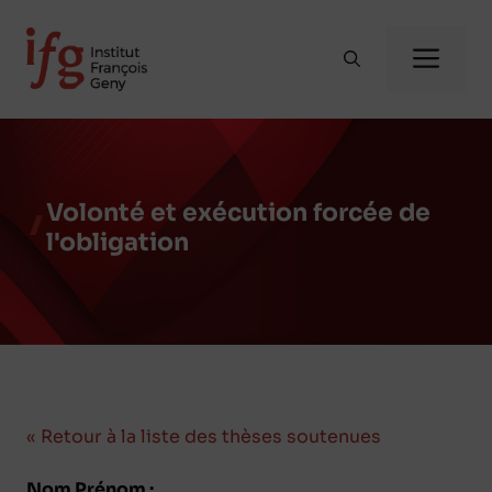
Aller
au
Me
contenu
Volonté et exécution forcée de
l'obligation
« Retour à la liste des thèses soutenues
Nom Prénom :